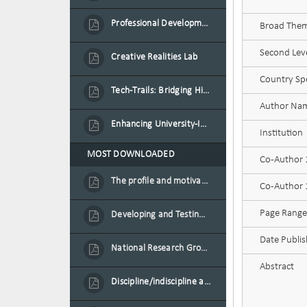
Professional Development Programme in Extended Reality and Gamification for Education Practitioners
Broad Theme
Second Leve
Creative Realities Lab
Country Spe
Tech-Trails: Bridging History and Technology for Port-Louis' Heritage Landmarks
Author Na
Enhancing University-Industry Collaboration for Sustainability through Multimedia Creation and Innovative Service Learning
Institution
MOST DOWNLOADED
Co-Author
The profile and motivation of women entrepreneurs in Mauritius
Co-Author 1
Page Range
Developing and Testing a Conceptual Model on Plastic Card Adoption for emerging countries: A case of Mauritius
Date Publi
National Research Group on Road Traffic
Abstract
Discipline/indiscipline and violence in secondary schools