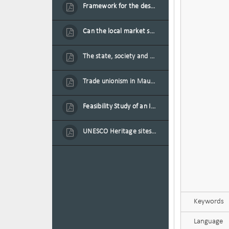
Framework for the design of sustainable residential buildings in Mauritius
Can the local market sustain the existing locally oriented garment production capacity.
The state, society and the condition of the Mauritian child in Mauritius
Trade unionism in Mauritius
Feasibility Study of an Integrated Financial Literacy Assistance Strategy for Small Medium Enterprises in Mauritius
UNESCO Heritage sites as contested spaces: case study in Mauritius
Keywords
Language