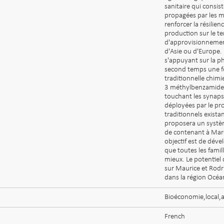
sanitaire qui consis
propagées par les mo
renforcer la résilie
production sur le te
d'approvisionnemen
d'Asie ou d'Europe.
s'appuyant sur la p
second temps une f
traditionnelle chimi
3 méthylbenzamide)
touchant les synaps
déployées par le pr
traditionnels existan
proposera un système
de contenant à Mare
objectif est de déve
que toutes les fami
mieux. Le potentie
sur Maurice et Rodr
dans la région Océa
Bioéconomie,local,ac
French