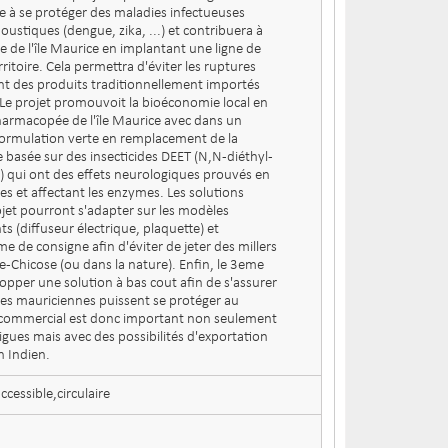
te à se protéger des maladies infectueuses
ustiques (dengue, zika, ...) et contribuera à
nce de l'île Maurice en implantant une ligne de
rritoire. Cela permettra d'éviter les ruptures
t des produits traditionnellement importés
 Le projet promouvoit la bioéconomie local en
harmacopée de l'île Maurice avec dans un
ormulation verte en remplacement de la
e basée sur des insecticides DEET (N,N-diéthyl-
 qui ont des effets neurologiques prouvés en
es et affectant les enzymes. Les solutions
ojet pourront s'adapter sur les modèles
ts (diffuseur électrique, plaquette) et
 de consigne afin d'éviter de jeter des millers
-Chicose (ou dans la nature). Enfin, le 3eme
lopper une solution à bas cout afin de s'assurer
lles mauriciennes puissent se protéger au
l commercial est donc important non seulement
igues mais avec des possibilités d'exportation
n Indien.
cessible,circulaire