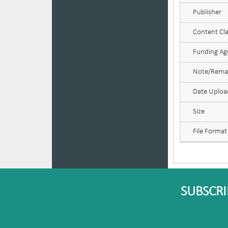
Publisher
Content Cla
Funding Age
Note/Rema
Date Uplo
Size
File Format
SUBSCRI