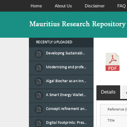
Home
About Us
Disclaimer
FAQ
RECENTLY UPLOADED
Developing Sustainable Aquafeed from Azolla Biomass Cultivated on Agro-Waste and Fishpond Wastewater in Combination with Black Soldier Fly Larvae
Modernizing and professionalizing forage production and transformation, An Agro-Ecological Approach
Algal Biochar as an innovative source of fertilisers and soil amendment technology for Mauritius
Details
A Smart Energy Wallet for Solar Energy Monetization and Grid Transformation
Concept refinement and scaling of an automated 40 feet container farm for sustainable food production in Mauritius
Reference (I
Title
Digital Footprints: Preserving Mauritian Heritage through Immersive Media