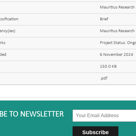
Mauritius Research
ssification
Brief
ncy(ies)
Mauritius Research
rks
Project Status: Ong
aded
6 November 2024
150.0 KB
.pdf
BE TO NEWSLETTER