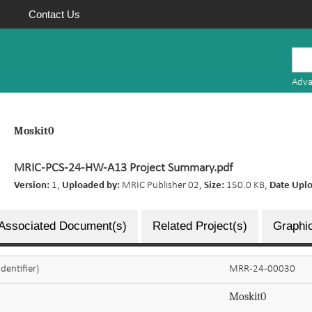
Contact Us
Mauritius
Research
Adva
Repository
Moskit0
MRIC-PCS-24-HW-A13 Project Summary.pdf
Version:
1,
Uploaded by:
MRIC Publisher 02,
Size:
150.0 KB,
Date Upl
Associated Document(s)
Related Project(s)
Graphic
dentifier)
MRR-24-00030
Moskit0