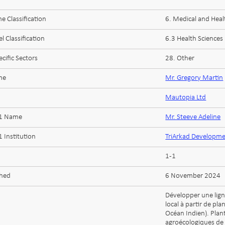
 Classification
6. Medical and Heal
l Classification
6.3 Health Sciences
cific Sectors
28. Other
me
Mr. Gregory Martin
Mautopia Ltd
 1 Name
Mr. Steeve Adeline
 Institution
TriArkad Developme
1-1
shed
6 November 2024
Développer une lign
local à partir de p
Océan Indien). Plant
agroécologiques de 